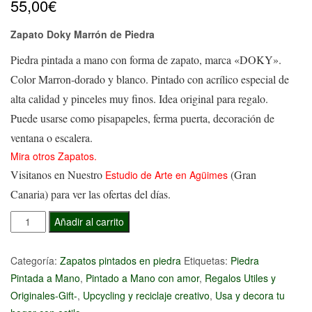
55,00
€
Zapato Doky Marrón de Piedra
Piedra pintada a mano con forma de zapato, marca «DOKY».
Color Marron-dorado y blanco. Pintado con acrílico especial de
alta calidad y pinceles muy finos. Idea original para regalo.
Puede usarse como pisapapeles, ferma puerta, decoración de
ventana o escalera.
Mira otros Zapatos.
Visitanos en Nuestro
(Gran
Estudio de Arte en Agüimes
Canaria) para ver las ofertas del días.
Zapato
Añadir al carrito
Doky
Marrón
Categoría:
Zapatos pintados en piedra
Etiquetas:
Piedra
de
Pintada a Mano
,
Pintado a Mano con amor
,
Regalos Utiles y
Piedra
Originales-Gift-
,
Upcycling y reciclaje creativo
,
Usa y decora tu
cantidad