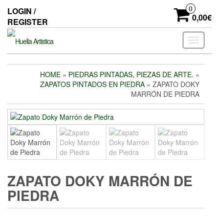
Skip
0
LOGIN /
to
0,00€
REGISTER
the
content
Toggle
navigati
HOME
»
PIEDRAS PINTADAS, PIEZAS DE ARTE.
»
ZAPATOS PINTADOS EN PIEDRA
» ZAPATO DOKY
MARRÓN DE PIEDRA
ZAPATO DOKY MARRÓN DE
PIEDRA