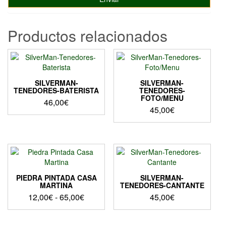
Productos relacionados
SILVERMAN-
SILVERMAN-
TENEDORES-BATERISTA
TENEDORES-
FOTO/MENU
46,00
€
45,00
€
PIEDRA PINTADA CASA
SILVERMAN-
MARTINA
TENEDORES-CANTANTE
Rango
12,00
€
-
65,00
€
45,00
€
de
Este
precios:
producto