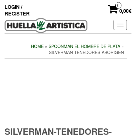
Skip
0
LOGIN /
to
0,00€
REGISTER
the
content
Toggle
navigati
HOME
»
SPOONMAN EL HOMBRE DE PLATA
»
SILVERMAN-TENEDORES-ABORIGEN
SILVERMAN-TENEDORES-