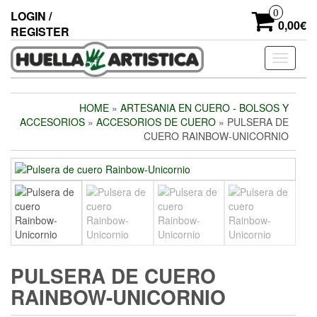
Skip
0
LOGIN /
to
0,00€
REGISTER
the
content
Toggle
navigati
HOME
»
ARTESANIA EN CUERO - BOLSOS Y
ACCESORIOS
»
ACCESORIOS DE CUERO
» PULSERA DE
CUERO RAINBOW-UNICORNIO
PULSERA DE CUERO
RAINBOW-UNICORNIO