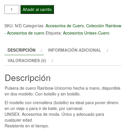
Pulsera
Añadir al carrito
de
cuero
SKU:
N/D
Categorías:
Accesorios de Cuero
,
Colección Rainbow
Rainbow-
- Accesorios de cuero
Etiqueta:
Accesorios Unisex-Cuero
Unicornio
cantidad
DESCRIPCIÓN
INFORMACIÓN ADICIONAL
VALORACIONES (0)
Descripción
Pulsera de cuero Rainbow-Unicornio hecha a mano, disponible
en dos modello: Con bolsillo y sin bolsillo.
El modello con cremallera (bolsillo) es ideal para poner dinero
en un viaje o para ir de baile, por carnaval.
UNISEX. Accesorios de moda. Único y adecuado para
cualquier edad.
Resistente en el tiempo.