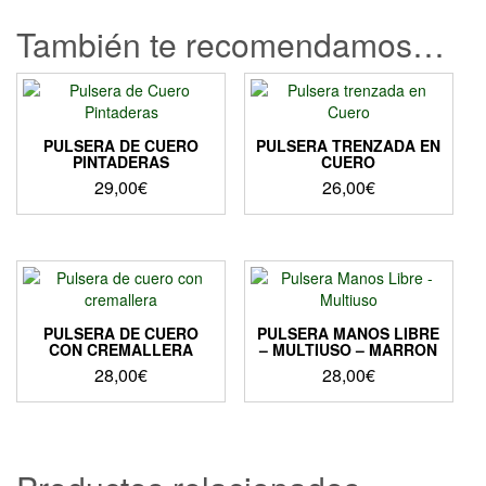
También te recomendamos…
PULSERA DE CUERO
PULSERA TRENZADA EN
PINTADERAS
CUERO
29,00
€
26,00
€
Este
producto
tiene
múltiples
variantes.
Las
PULSERA DE CUERO
PULSERA MANOS LIBRE
opciones
CON CREMALLERA
– MULTIUSO – MARRON
se
28,00
€
28,00
€
pueden
elegir
en
la
página