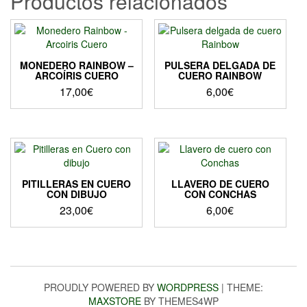
Productos relacionados
de
producto
MONEDERO RAINBOW –
PULSERA DELGADA DE
ARCOÍRIS CUERO
CUERO RAINBOW
17,00
€
6,00
€
Este
producto
tiene
múltiples
variantes.
Las
PITILLERAS EN CUERO
LLAVERO DE CUERO
opciones
CON DIBUJO
CON CONCHAS
se
23,00
€
6,00
€
pueden
Este
elegir
producto
en
tiene
la
múltiples
página
variantes.
PROUDLY POWERED BY
WORDPRESS
|
THEME:
de
Las
MAXSTORE
BY THEMES4WP
producto