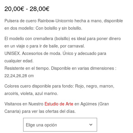
Rango
20,00
€
-
28,00
€
de
Pulsera de cuero Rainbow-Unicornio hecha a mano, disponible
en dos modello: Con bolsillo y sin bolsillo.
precios:
El modello con cremallera (bolsillo) es ideal para poner dinero
desde
en un viaje o para ir de baile, por carnaval.
20,00€
UNISEX. Accesorios de moda. Único y adecuado para
cualquier edad.
hasta
Resistente en el tiempo. Disponible en varias dimensiones :
22,24,26,28 cm
28,00€
Colores cuero disponible para fondo: Rojo, negro, marron,
arcoiris, violeta, azul marino.
Visitanos en Nuestro
Estudio de Arte
en Agüimes (Gran
Canaria) para ver las ofertas del días.
TIPO