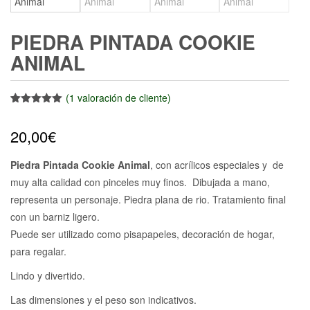
PIEDRA PINTADA COOKIE
ANIMAL
(
1
valoración de cliente)
Valorado
1
con
5.00
de
20,00
€
5 en base
a
valoración
de un
cliente
Piedra Pintada Cookie Animal
, con acrílicos especiales y de
muy alta calidad con pinceles muy finos. Dibujada a mano,
representa un personaje. Piedra plana de rio. Tratamiento final
con un barniz ligero.
Puede ser utilizado como pisapapeles, decoración de hogar,
para regalar.
Lindo y divertido.
Las dimensiones y el peso son indicativos.