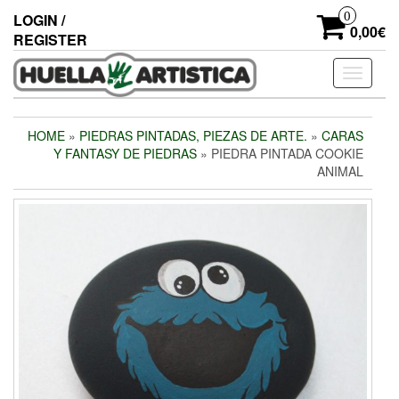
Skip
0
LOGIN /
to
0,00€
REGISTER
the
content
Toggle
navigati
HOME
»
PIEDRAS PINTADAS, PIEZAS DE ARTE.
»
CARAS
Y FANTASY DE PIEDRAS
» PIEDRA PINTADA COOKIE
ANIMAL