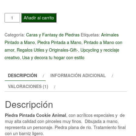
Piedra
Añadir al carrito
Pintada
Cookie
Categoría:
Caras y Fantasy de Piedras
Etiquetas:
Animales
Animal
Pintado a Mano
,
Piedra Pintada a Mano
,
Pintado a Mano con
cantidad
amor
,
Regalos Utiles y Originales-Gift-
,
Upcycling y reciclaje
creativo
,
Usa y decora tu hogar con estilo
DESCRIPCIÓN
INFORMACIÓN ADICIONAL
VALORACIONES (1)
Descripción
Piedra Pintada Cookie Animal
, con acrílicos especiales y de
muy alta calidad con pinceles muy finos. Dibujada a mano,
representa un personaje. Piedra plana de rio. Tratamiento final
con un barniz ligero.