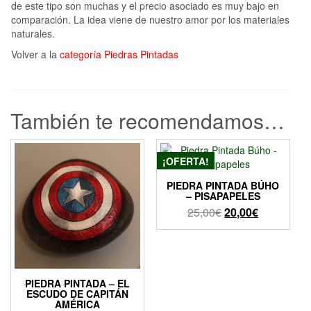
de este tipo son muchas y el precio asociado es muy bajo en
comparación. La idea viene de nuestro amor por los materiales
naturales.
Volver a la
categoría Piedras Pintadas
También te recomendamos…
¡OFERTA!
PIEDRA PINTADA BÚHO
– PISAPAPELES
El
El
25,00
€
20,00
€
precio
precio
original
actual
era:
es:
25,00€.
20,00€.
PIEDRA PINTADA – EL
ESCUDO DE CAPITÁN
AMÉRICA