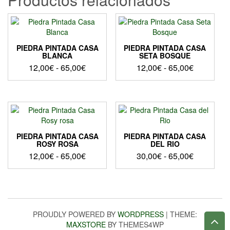
de
producto
PIEDRA PINTADA CASA
PIEDRA PINTADA CASA
BLANCA
SETA BOSQUE
Rango
Rango
12,00
€
-
65,00
€
12,00
€
-
65,00
€
de
de
Este
Este
precios:
precios:
producto
producto
desde
desde
tiene
tiene
12,00€
12,00€
múltiples
múltiples
hasta
hasta
variantes.
variantes.
Las
Las
65,00€
65,00€
PIEDRA PINTADA CASA
PIEDRA PINTADA CASA
opciones
opciones
ROSY ROSA
DEL RIO
se
se
Rango
Rango
12,00
€
-
65,00
€
30,00
€
-
65,00
€
pueden
pueden
de
de
Este
Este
elegir
elegir
precios:
precios:
producto
producto
en
en
desde
desde
tiene
tiene
la
la
12,00€
30,00€
múltiples
múltiples
página
página
hasta
hasta
variantes.
variantes.
PROUDLY POWERED BY
WORDPRESS
|
THEME:
de
de
Las
Las
65,00€
65,00€
MAXSTORE
BY THEMES4WP
producto
producto