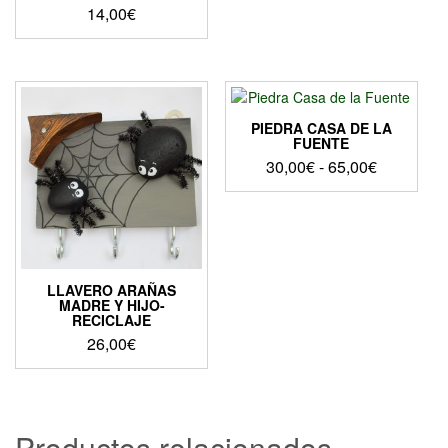
14,00
€
PIEDRA CASA DE LA
FUENTE
Rango
30,00
€
-
65,00
€
de
Este
precios:
producto
desde
tiene
30,00€
múltiples
hasta
variantes.
LLAVERO ARAÑAS
Las
65,00€
MADRE Y HIJO-
opciones
RECICLAJE
se
26,00
€
pueden
elegir
en
la
página
Productos relacionados