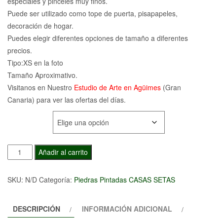
especiales y pinceles muy finos.
precios:
Puede ser utilizado como tope de puerta, pisapapeles,
desde
decoración de hogar.
Puedes elegir diferentes opciones de tamaño a diferentes
12,00€
precios.
hasta
Tipo:XS en la foto
Tamaño Aproximativo.
65,00€
Visitanos en Nuestro
Estudio de Arte en Agüimes
(Gran
Canaria) para ver las ofertas del días.
TAMAÑO
Piedra
Añadir al carrito
Pintada
Casa
SKU:
N/D
Categoría:
Piedras Pintadas CASAS SETAS
Luna
cantidad
DESCRIPCIÓN
INFORMACIÓN ADICIONAL