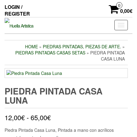
Skip
0
LOGIN /
to
0,00€
REGISTER
the
content
Toggle
navigati
HOME
»
PIEDRAS PINTADAS, PIEZAS DE ARTE.
»
PIEDRAS PINTADAS CASAS SETAS
» PIEDRA PINTADA
CASA LUNA
PIEDRA PINTADA CASA
LUNA
Rango
12,00
€
-
65,00
€
de
Piedra Pintada Casa Luna, Pintada a mano con acrílicos