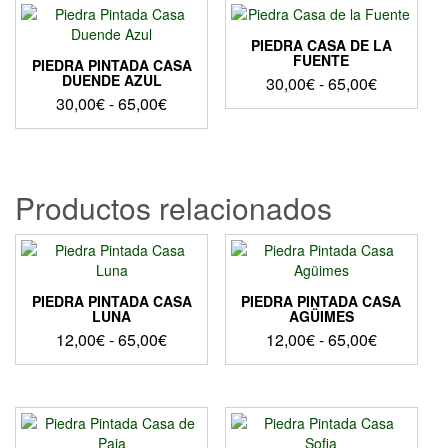
PIEDRA CASA DE LA
FUENTE
PIEDRA PINTADA CASA
DUENDE AZUL
Rango
30,00
€
-
65,00
€
Rango
30,00
€
-
65,00
€
de
Este
de
precios:
Este
producto
precios:
desde
producto
tiene
desde
30,00€
tiene
múltiples
30,00€
hasta
múltiples
variantes.
Productos relacionados
hasta
variantes.
Las
65,00€
Las
opciones
65,00€
opciones
se
se
pueden
pueden
elegir
PIEDRA PINTADA CASA
PIEDRA PINTADA CASA
elegir
en
LUNA
AGÜIMES
en
la
Rango
Rango
12,00
€
-
65,00
€
12,00
€
-
65,00
€
la
página
de
de
Este
Este
página
de
precios:
precios:
producto
producto
de
producto
desde
desde
tiene
tiene
producto
12,00€
12,00€
múltiples
múltiples
variantes.
variantes.