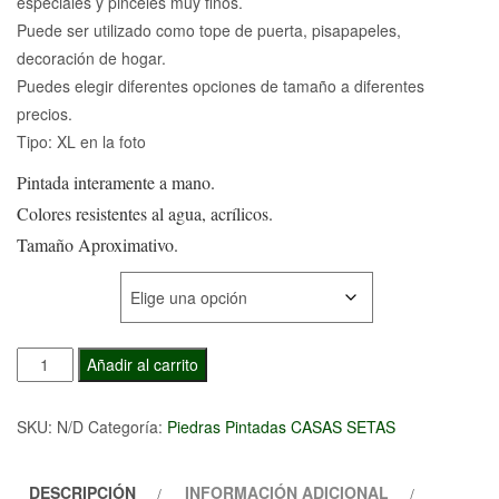
especiales y pinceles muy finos.
precios:
Puede ser utilizado como tope de puerta, pisapapeles,
desde
decoración de hogar.
Puedes elegir diferentes opciones de tamaño a diferentes
30,00€
precios.
hasta
Tipo: XL en la foto
Pintada interamente a mano.
65,00€
Colores resistentes al agua, acrílicos.
Tamaño Aproximativo.
TAMAÑO
Piedra
Añadir al carrito
Pintada
Casa
SKU:
N/D
Categoría:
Piedras Pintadas CASAS SETAS
Fantasy
cantidad
DESCRIPCIÓN
INFORMACIÓN ADICIONAL