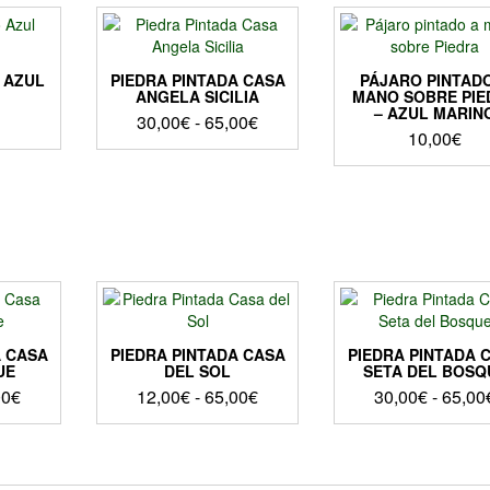
 AZUL
PIEDRA PINTADA CASA
PÁJARO PINTAD
ANGELA SICILIA
MANO SOBRE PIE
– AZUL MARIN
Rango
30,00
€
-
65,00
€
10,00
€
de
Este
precios:
producto
desde
tiene
30,00€
múltiples
hasta
variantes.
Las
65,00€
opciones
se
pueden
elegir
A CASA
PIEDRA PINTADA CASA
PIEDRA PINTADA 
UE
DEL SOL
SETA DEL BOSQ
en
Rango
Rango
la
00
€
12,00
€
-
65,00
€
30,00
€
-
65,00
página
de
de
Este
Este
de
precios:
precios:
cto
producto
product
producto
desde
desde
tiene
tiene