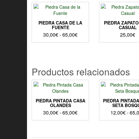
PIEDRA CASA DE LA
PIEDRA ZAPATO
FUENTE
CASUAL
Rango
30,00
€
-
65,00
€
25,00
€
de
Este
precios:
producto
desde
tiene
30,00€
múltiples
Productos relacionados
hasta
variantes.
Las
65,00€
opciones
se
pueden
elegir
PIEDRA PINTADA CASA
PIEDRA PINTAD
OLANDES
SETA BOSQ
en
Rango
la
30,00
€
-
65,00
€
12,00
€
-
65,
página
de
Este
Este
de
precios:
producto
produ
producto
desde
tiene
tiene