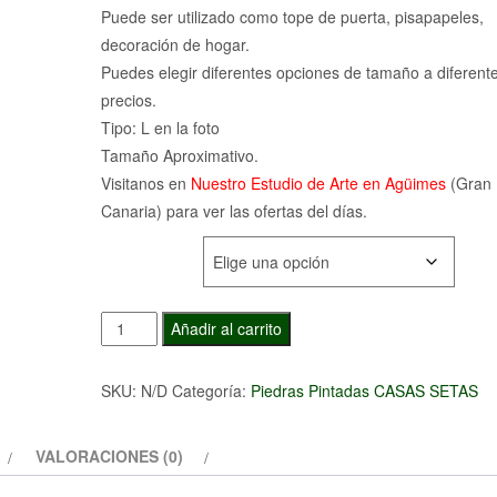
precios:
Puede ser utilizado como tope de puerta, pisapapeles,
desde
decoración de hogar.
Puedes elegir diferentes opciones de tamaño a diferent
30,00€
precios.
hasta
Tipo: L en la foto
Tamaño Aproximativo.
65,00€
Visitanos en
Nuestro Estudio de Arte en Agüimes
(Gran
Canaria) para ver las ofertas del días.
TAMAÑO
Piedra
Añadir al carrito
Pintada
Casa
SKU:
N/D
Categoría:
Piedras Pintadas CASAS SETAS
de
Marzipan
VALORACIONES (0)
cantidad