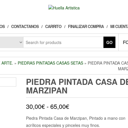
OS
CONTACTANOS
CARRITO
FINALIZAR COMPRA
MI CUENT
F
GO
 ARTE.
»
PIEDRAS PINTADAS CASAS SETAS
» PIEDRA PINTADA CA
MAR
PIEDRA PINTADA CASA D
MARZIPAN
Rango
30,00
€
-
65,00
€
de
Piedra Pintada Casa de Marzipan, Pintado a mano con
acrílicos especiales y pinceles muy finos.