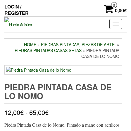
Skip
0
LOGIN /
to
0,00€
REGISTER
the
content
Toggle
navigati
HOME
»
PIEDRAS PINTADAS, PIEZAS DE ARTE.
»
PIEDRAS PINTADAS CASAS SETAS
» PIEDRA PINTADA
CASA DE LO NOMO
PIEDRA PINTADA CASA DE
LO NOMO
Rango
12,00
€
-
65,00
€
de
Piedra Pintada Casa de lo Nomo, Pintado a mano con acrílicos