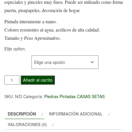
especiales y pinceles muy finos. Puede ser utilizado como ferma
precios:
puerta, pisapapeles, decoración de hogar.
desde
Pintada interamente a mano.
12,00€
Colores resistentes al agua, acrílicos de alta calidad.
hasta
Tamaño y Peso Aproximativo.
65,00€
Elije option.
TAMAÑO
Piedra
Añadir al carrito
Pintada
Casa
SKU:
N/D
Categoría:
Piedras Pintadas CASAS SETAS
de
lo
DESCRIPCIÓN
INFORMACIÓN ADICIONAL
Nomo
cantidad
VALORACIONES (0)