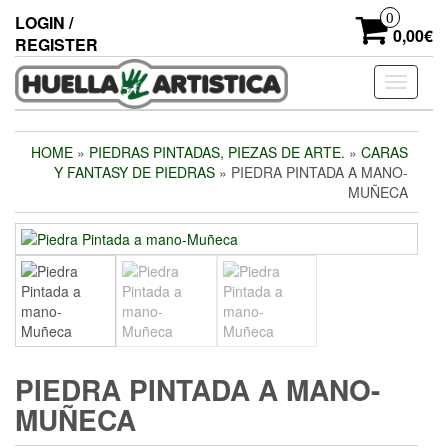
Skip
0
LOGIN /
to
0,00€
REGISTER
the
content
Toggle
navigati
HOME
»
PIEDRAS PINTADAS, PIEZAS DE ARTE.
»
CARAS
Y FANTASY DE PIEDRAS
» PIEDRA PINTADA A MANO-
MUÑECA
PIEDRA PINTADA A MANO-
MUÑECA