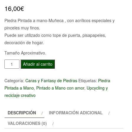
16,00
€
Piedra Pintada a mano-Muñeca , con acrílicos especiales y
pinceles muy finos.
Puede ser utilizado como tope de puerta, pisapapeles,
decoración de hogar.
Tamaño Aproximativo.
Piedra
Añadir al carrito
Pintada
a
Categoría:
Caras y Fantasy de Piedras
Etiquetas:
Piedra
mano-
Pintada a Mano
,
Pintado a Mano con amor
,
Upcycling y
Muñeca
reciclaje creativo
cantidad
DESCRIPCIÓN
INFORMACIÓN ADICIONAL
VALORACIONES (0)