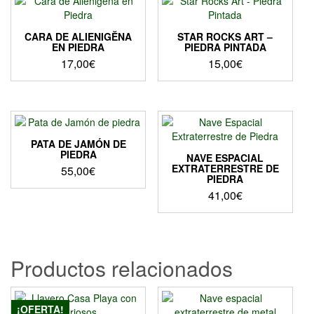
CARA DE ALIENIGĔNA
STAR ROCKS ART –
EN PIEDRA
PIEDRA PINTADA
17,00
€
15,00
€
Este
producto
tiene
múltiples
variantes.
PATA DE JAMÓN DE
Las
PIEDRA
NAVE ESPACIAL
opciones
EXTRATERRESTRE DE
55,00
€
PIEDRA
se
41,00
€
pueden
elegir
en
la
página
Productos relacionados
de
producto
¡OFERTA!