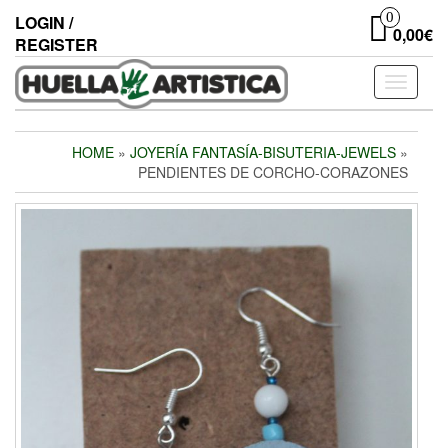
Skip
0
LOGIN /
to
0,00€
REGISTER
the
content
Toggle
navigati
HOME
»
JOYERÍA FANTASÍA-BISUTERIA-JEWELS
»
PENDIENTES DE CORCHO-CORAZONES