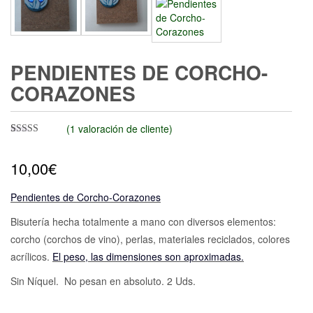
PENDIENTES DE CORCHO-
CORAZONES
(
1
valoración de cliente)
Valorado con
1
5.00
de 5 en
10,00
€
base a
valoración
de un cliente
Pendientes de Corcho-Corazones
Bisutería hecha totalmente a mano con diversos elementos:
corcho (corchos de vino), perlas, materiales reciclados, colores
acrílicos.
El peso, las dimensiones son aproximadas.
Sin Níquel. No pesan en absoluto. 2 Uds.