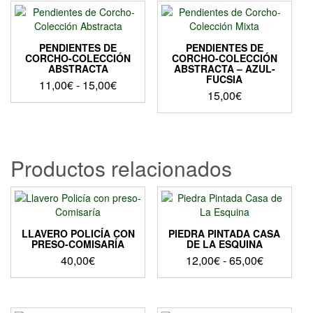
PENDIENTES DE
PENDIENTES DE
CORCHO-COLECCIÓN
CORCHO-COLECCIÓN
ABSTRACTA
ABSTRACTA – AZUL-
FUCSIA
Rango
11,00
€
-
15,00
€
15,00
€
de
Este
precios:
producto
desde
tiene
11,00€
múltiples
Productos relacionados
hasta
variantes.
Las
15,00€
opciones
se
pueden
elegir
LLAVERO POLICÍA CON
PIEDRA PINTADA CASA
PRESO-COMISARÍA
DE LA ESQUINA
en
Rango
la
40,00
€
12,00
€
-
65,00
€
página
de
Este
de
precios:
producto
producto
desde
tiene