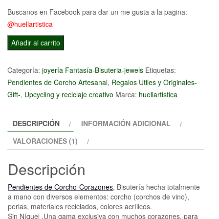
Buscanos en Facebook para dar un me gusta a la pagina:
@huellartistica
Pendientes
Añadir al carrito
de
Corcho-
Categoría:
joyería Fantasía-Bisuteria-jewels
Etiquetas:
Corazones
Pendientes de Corcho Artesanal
,
Regalos Utiles y Originales-
cantidad
Gift-
,
Upcycling y reciclaje creativo
Marca:
huellartistica
DESCRIPCIÓN
INFORMACIÓN ADICIONAL
VALORACIONES (1)
Descripción
Pendientes de Corcho-Corazones
,
Bisutería hecha totalmente
a mano con diversos elementos: corcho (corchos de vino),
perlas, materiales reciclados, colores acrílicos.
Sin Níquel
.
Una gama exclusiva con muchos corazones, para