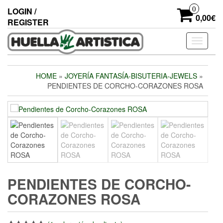
Skip
0
LOGIN /
to
0,00€
REGISTER
the
content
Toggle
navigati
HOME
»
JOYERÍA FANTASÍA-BISUTERIA-JEWELS
»
PENDIENTES DE CORCHO-CORAZONES ROSA
PENDIENTES DE CORCHO-
CORAZONES ROSA