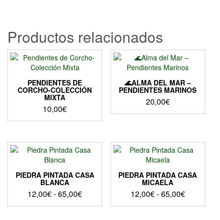
precios:
producto
desde
tiene
11,00€
múltiples
Productos relacionados
hasta
variantes.
Las
15,00€
opciones
se
pueden
PENDIENTES DE
🌊ALMA DEL MAR –
elegir
CORCHO-COLECCIÓN
PENDIENTES MARINOS
MIXTA
en
20,00
€
la
10,00
€
página
de
producto
PIEDRA PINTADA CASA
PIEDRA PINTADA CASA
BLANCA
MICAELA
Rango
Rango
12,00
€
-
65,00
€
12,00
€
-
65,00
€
de
de
Este
Este
precios:
precios:
producto
producto