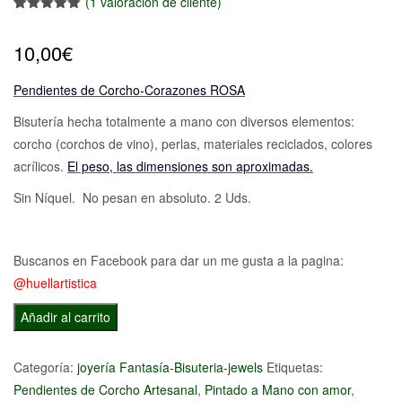
(
1
valoración de cliente)
Valorado
1
con
5.00
de
10,00
€
5 en base
a
valoración
de un
cliente
Pendientes de Corcho-Corazones ROSA
Bisutería hecha totalmente a mano con diversos elementos:
corcho (corchos de vino), perlas, materiales reciclados, colores
acrílicos.
El peso, las dimensiones son aproximadas.
Sin Níquel. No pesan en absoluto. 2 Uds.
Buscanos en Facebook para dar un me gusta a la pagina:
@huellartistica
Pendientes
Añadir al carrito
de
Corcho-
Categoría:
joyería Fantasía-Bisuteria-jewels
Etiquetas:
Corazones
Pendientes de Corcho Artesanal
,
Pintado a Mano con amor
,