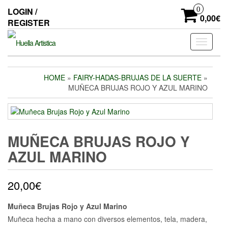
Skip
0
LOGIN /
to
0,00€
REGISTER
the
content
Toggle
navigati
HOME
»
FAIRY-HADAS-BRUJAS DE LA SUERTE
»
MUÑECA BRUJAS ROJO Y AZUL MARINO
MUÑECA BRUJAS ROJO Y
AZUL MARINO
20,00
€
Muñeca Brujas Rojo y Azul Marino
Muñeca hecha a mano con diversos elementos, tela, madera,