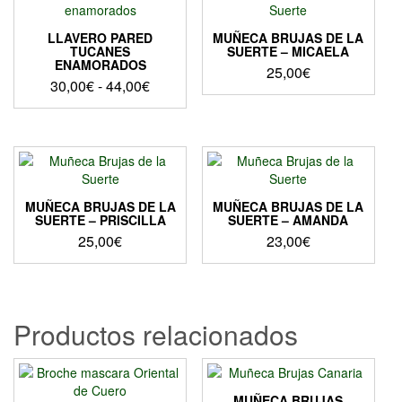
LLAVERO PARED
MUÑECA BRUJAS DE LA
TUCANES
SUERTE – MICAELA
ENAMORADOS
25,00
€
Rango
30,00
€
-
44,00
€
de
Este
precios:
producto
desde
tiene
30,00€
múltiples
hasta
variantes.
Las
44,00€
MUÑECA BRUJAS DE LA
MUÑECA BRUJAS DE LA
opciones
SUERTE – PRISCILLA
SUERTE – AMANDA
se
25,00
€
23,00
€
pueden
elegir
en
la
Productos relacionados
página
de
producto
MUÑECA BRUJAS