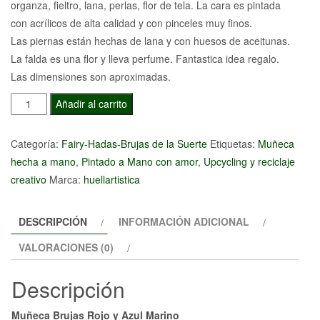
organza, fieltro, lana, perlas, flor de tela. La cara es pintada
con acrílicos de alta calidad y con pinceles muy finos.
Las piernas están hechas de lana y con huesos de aceitunas.
La falda es una flor y lleva perfume. Fantastica idea regalo.
Las dimensiones son aproximadas.
Muñeca
Añadir al carrito
Brujas
Rojo
Categoría:
Fairy-Hadas-Brujas de la Suerte
Etiquetas:
Muñeca
y
hecha a mano
,
Pintado a Mano con amor
,
Upcycling y reciclaje
Azul
creativo
Marca:
huellartistica
Marino
cantidad
DESCRIPCIÓN
INFORMACIÓN ADICIONAL
VALORACIONES (0)
Descripción
Muñeca Brujas Rojo y Azul Marino