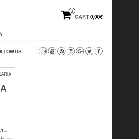
0
CART
0,00€
A
OLLOW US
NARIA
IA
era,
ada con