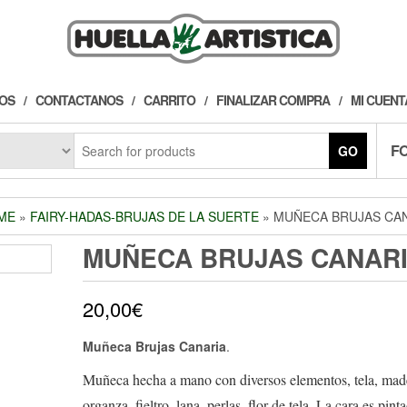
OS
CONTACTANOS
CARRITO
FINALIZAR COMPRA
MI CUENT
F
GO
ME
»
FAIRY-HADAS-BRUJAS DE LA SUERTE
» MUÑECA BRUJAS CA
MUÑECA BRUJAS CANAR
20,00
€
Muñeca Brujas Canaria
.
Muñeca hecha a mano con diversos elementos, tela, mad
organza, fieltro, lana, perlas, flor de tela. La cara es pint