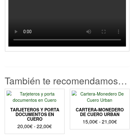
También te recomendamos…
TARJETEROS Y PORTA
CARTERA-MONEDERO
DOCUMENTOS EN
DE CUERO URBAN
CUERO
Rango
15,00
€
-
21,00
€
Rango
20,00
€
-
22,00
€
de
Este
de
precios:
Este
producto