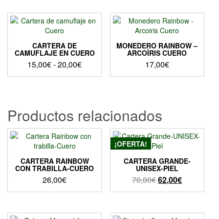
precios:
producto
desde
tiene
desde
tiene
15,00€
múltiples
20,00€
múltiples
hasta
variantes.
hasta
variantes.
Las
21,00€
Las
22,00€
opciones
CARTERA DE
MONEDERO RAINBOW –
opciones
CAMUFLAJE EN CUERO
ARCOÍRIS CUERO
se
se
Rango
15,00
€
-
20,00
€
17,00
€
pueden
pueden
de
elegir
Este
elegir
en
precios:
producto
en
la
desde
tiene
la
página
15,00€
múltiples
Productos relacionados
página
de
hasta
variantes.
de
producto
Las
20,00€
producto
opciones
¡OFERTA!
se
pueden
CARTERA RAINBOW
CARTERA GRANDE-
elegir
CON TRABILLA-CUERO
UNISEX-PIEL
en
El
El
26,00
€
70,00
€
62,00
€
la
precio
precio
página
original
actual
de
era:
es:
producto