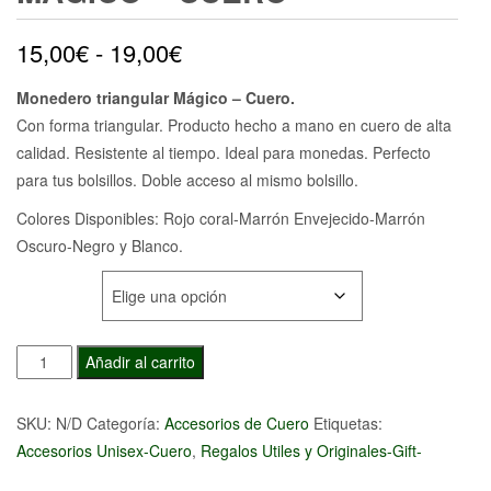
Rango
15,00
€
-
19,00
€
de
Monedero triangular Mágico – Cuero.
Con forma triangular. Producto hecho a mano en cuero de alta
precios:
calidad. Resistente al tiempo. Ideal para monedas. Perfecto
desde
para tus bolsillos. Doble acceso al mismo bolsillo.
15,00€
Colores Disponibles: Rojo coral-Marrón Envejecido-Marrón
Oscuro-Negro y Blanco.
hasta
COLORES
19,00€
Monedero
Añadir al carrito
triangular
Mágico
SKU:
N/D
Categoría:
Accesorios de Cuero
Etiquetas:
-
Accesorios Unisex-Cuero
,
Regalos Utiles y Originales-Gift-
Cuero