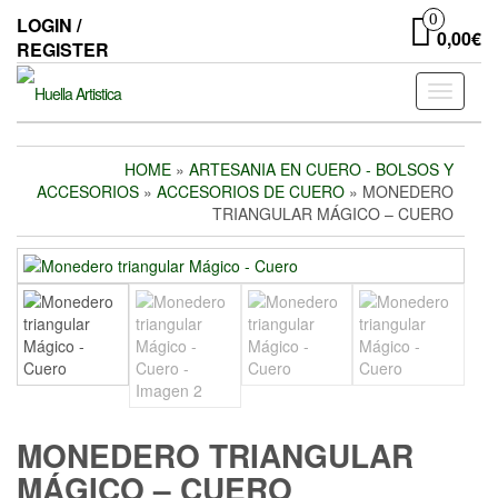
Skip
0
LOGIN /
to
0,00€
REGISTER
the
content
Toggle
navigati
HOME
»
ARTESANIA EN CUERO - BOLSOS Y
ACCESORIOS
»
ACCESORIOS DE CUERO
» MONEDERO
TRIANGULAR MÁGICO – CUERO
MONEDERO TRIANGULAR
MÁGICO – CUERO