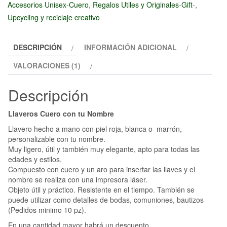
Accesorios Unisex-Cuero
,
Regalos Utiles y Originales-Gift-
,
Nombre
Upcycling y reciclaje creativo
cantidad
DESCRIPCIÓN
INFORMACIÓN ADICIONAL
VALORACIONES (1)
Descripción
Llaveros Cuero con tu Nombre
Llavero hecho a mano con piel roja, blanca o
marrón
,
personalizable con tu nombre.
Muy ligero, útil y también muy elegante, apto para todas las
edades y estilos.
Compuesto con cuero y un aro para insertar las llaves y el
nombre se realiza con una impresora láser.
Objeto útil y práctico. Resistente en el tiempo. También se
puede utilizar como detalles de bodas, comuniones, bautizos
(Pedidos minimo 10 pz).
En una cantidad mayor habrá un descuento.