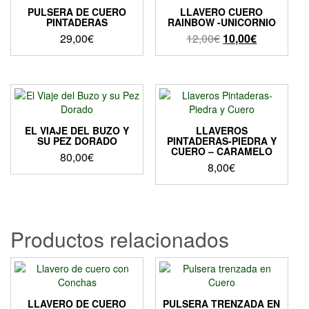
PULSERA DE CUERO
LLAVERO CUERO
PINTADERAS
RAINBOW -UNICORNIO
El
El
29,00
€
12,00
€
10,00
€
precio
precio
original
actual
era:
es:
12,00€.
10,00€.
EL VIAJE DEL BUZO Y
LLAVEROS
SU PEZ DORADO
PINTADERAS-PIEDRA Y
CUERO – CARAMELO
80,00
€
8,00
€
Productos relacionados
LLAVERO DE CUERO
PULSERA TRENZADA EN