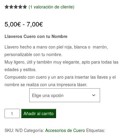
(
1
valoración de cliente)
Valorado
1
con
5.00
de
Rango
5,00
€
-
7,00
€
5 en base
a
valoración
de un
de
cliente
Llaveros Cuero con tu Nombre
precios:
Llavero hecho a mano con piel roja, blanca o
marrón
,
personalizable con tu nombre.
desde
Muy ligero, útil y también muy elegante, apto para todas las
5,00€
edades y estilos.
Compuesto con cuero y un aro para insertar las llaves y el
hasta
nombre se realiza con una impresora láser.
COLOR
7,00€
Llaveros
Añadir al carrito
Cuero
con
SKU:
N/D
Categoría:
Accesorios de Cuero
Etiquetas:
tu