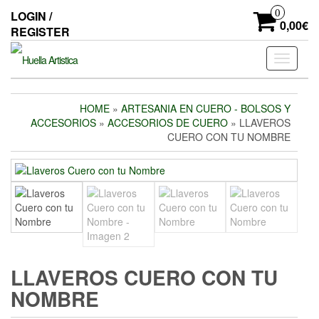
Skip
0
LOGIN /
to
0,00€
REGISTER
the
content
Toggle
navigati
HOME
»
ARTESANIA EN CUERO - BOLSOS Y
ACCESORIOS
»
ACCESORIOS DE CUERO
» LLAVEROS
CUERO CON TU NOMBRE
LLAVEROS CUERO CON TU
NOMBRE