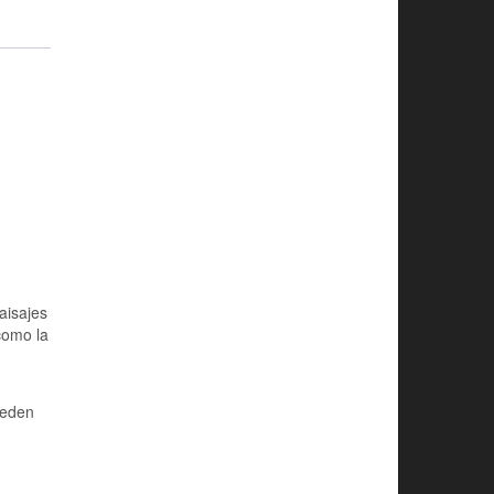
aisajes
como la
ueden