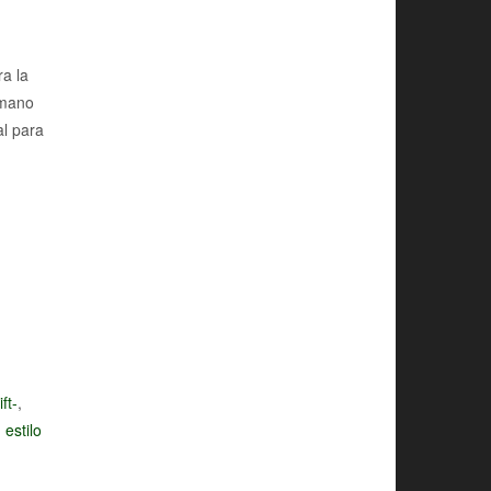
ra la
 mano
al para
:
ft-
,
estilo