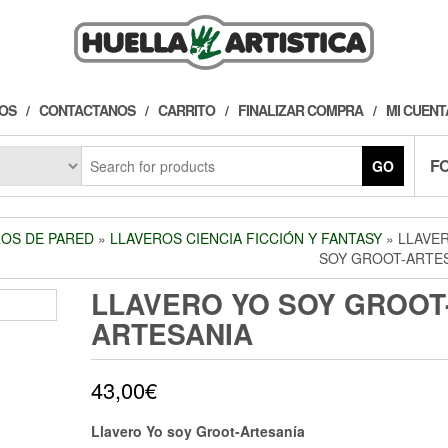
OS
CONTACTANOS
CARRITO
FINALIZAR COMPRA
MI CUENT
F
GO
OS DE PARED
»
LLAVEROS CIENCIA FICCIÓN Y FANTASY
» LLAVE
SOY GROOT-ARTE
LLAVERO YO SOY GROOT
ARTESANIA
43,00
€
Llavero Yo soy Groot-Artesanía