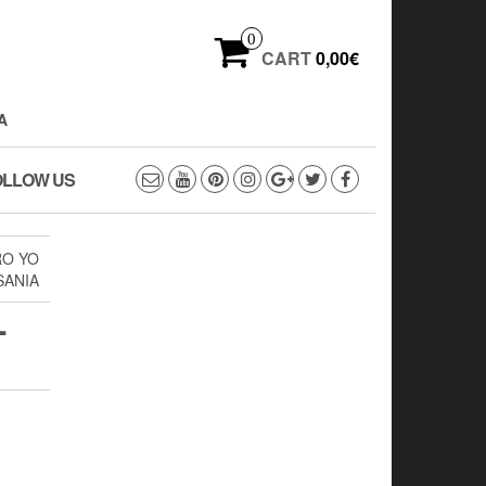
0
CART
0,00€
A
OLLOW US
RO YO
SANIA
-