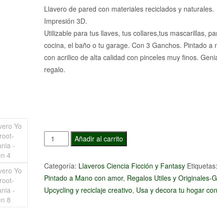
Llavero de pared con materiales reciclados y naturales.
Impresión 3D.
Utilizable para tus llaves, tus collares,tus mascarillas, pa
cocina, el baño o tu garage. Con 3 Ganchos. Pintado a
con acrilico de alta calidad con pinceles muy finos. Geni
regalo.
Llavero
Añadir al carrito
Yo
soy
Categoría:
Llaveros Ciencia Ficción y Fantasy
Etiquetas
Groot-
Pintado a Mano con amor
,
Regalos Utiles y Originales-Gi
Artesania
Upcycling y reciclaje creativo
,
Usa y decora tu hogar con 
cantidad