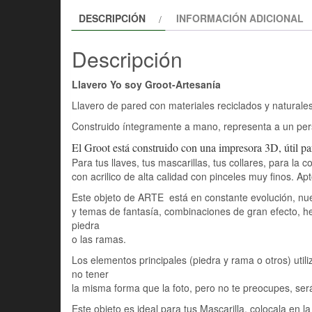
DESCRIPCIÓN
INFORMACIÓN ADICIONAL
Descripción
Llavero Yo soy Groot-A
rtesanía
Llavero de pared con materiales reciclados y naturales
Construido íntegramente a mano, representa a un pers
El Groot está construido con una impresora 3D, útil pa
Para tus llaves, tus mascarillas, tus collares, para l
con acrilico de alta calidad con pinceles muy finos. A
Este objeto de ARTE está en constante evolución, nues
y temas de fantasía, combinaciones de gran efecto, h
piedra
o las ramas.
Los elementos principales (piedra y rama o otros) uti
no tener
la misma forma que la foto, pero no te preocupes, será
Este objeto es ideal para tus Mascarilla, colocala en l