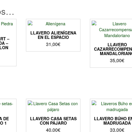
os…
LLAVERO ALIENÍGENA
EN EL ESPACIO
RT –
DA –
31,00
€
LLAVERO
CLON
CAZARRECOMPEN
MANDALORIAN
35,00
€
A DE
LLAVERO CASA SETAS
LLAVERO BÚHO E
O 1
CON PÁJARO
MADRUGADA
40,00
€
33,00
€