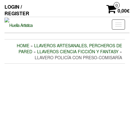
Skip
0
LOGIN /
to
0,00€
REGISTER
the
content
Toggle
navigati
HOME
»
LLAVEROS ARTESANALES, PERCHEROS DE
PARED
»
LLAVEROS CIENCIA FICCIÓN Y FANTASY
»
LLAVERO POLICÍA CON PRESO-COMISARÍA