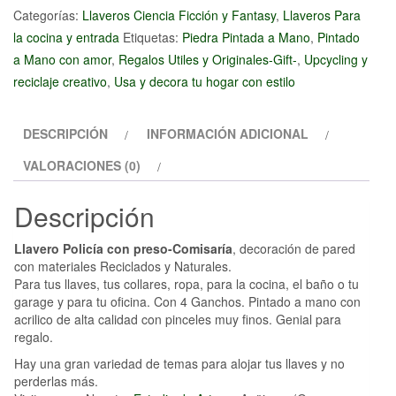
con
Categorías:
Llaveros Ciencia Ficción y Fantasy
,
Llaveros Para
preso-
la cocina y entrada
Etiquetas:
Piedra Pintada a Mano
,
Pintado
Comisaría
a Mano con amor
,
Regalos Utiles y Originales-Gift-
,
Upcycling y
cantidad
reciclaje creativo
,
Usa y decora tu hogar con estilo
DESCRIPCIÓN
INFORMACIÓN ADICIONAL
VALORACIONES (0)
Descripción
Llavero Policía con preso-Comisaría
, decoración de pared
con materiales Reciclados y Naturales.
Para tus llaves, tus collares, ropa, para la cocina, el baño o tu
garage y para tu oficina. Con 4 Ganchos. Pintado a mano con
acrilico de alta calidad con pinceles muy finos. Genial para
regalo.
Hay una gran variedad de temas para alojar tus llaves y no
perderlas más.