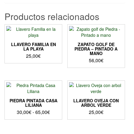
Productos relacionados
LLAVERO FAMILIA EN
ZAPATO GOLF DE
LA PLAYA
PIEDRA – PINTADO A
MANO
25,00
€
56,00
€
PIEDRA PINTADA CASA
LLAVERO OVEJA CON
LILIANA
ARBOL VERDE
Rango
30,00
€
-
65,00
€
25,00
€
de
Este
precios:
producto
desde
tiene