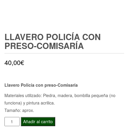
LLAVERO POLICÍA CON
PRESO-COMISARÍA
40,00
€
Llavero Policía con preso-Comisaría
Materiales utilizado: Piedra, madera, bombilla pequeña (no
funciona) y pintura acrilica.
Tamaño: aprox.
Llavero
Añadir al carrito
Policía