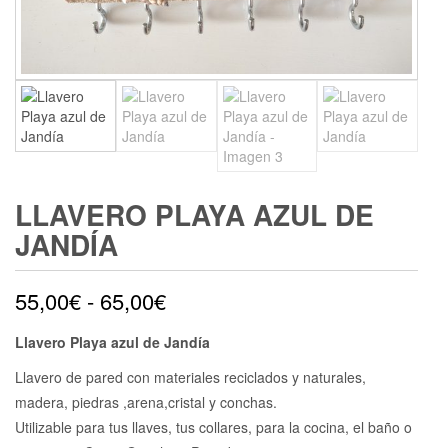
LLAVERO PLAYA AZUL DE
JANDÍA
Rango
55,00
€
-
65,00
€
de
Llavero Playa azul de Jandía
precios:
Llavero de pared con materiales reciclados y naturales,
madera, piedras ,arena,cristal y conchas.
desde
Utilizable para tus llaves, tus collares, para la cocina, el baño o