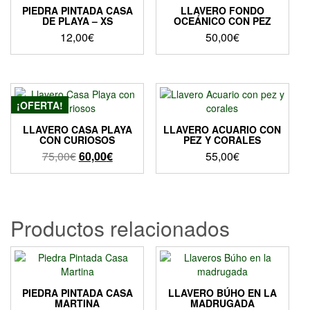
PIEDRA PINTADA CASA
LLAVERO FONDO
DE PLAYA – XS
OCEÁNICO CON PEZ
12,00
€
50,00
€
¡OFERTA!
LLAVERO CASA PLAYA
LLAVERO ACUARIO CON
CON CURIOSOS
PEZ Y CORALES
El
El
75,00
€
60,00
€
55,00
€
precio
precio
original
actual
era:
es:
75,00€.
60,00€.
Productos relacionados
PIEDRA PINTADA CASA
LLAVERO BÚHO EN LA
MARTINA
MADRUGADA