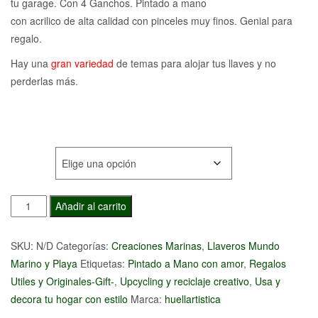
55,00€
tu garage. Con 4 Ganchos. Pintado a mano
con acrilico de alta calidad con pinceles muy finos. Genial para
hasta
regalo.
65,00€
Hay una
gran variedad
de temas para alojar tus llaves y no
perderlas más.
TIPO
Llavero
Añadir al carrito
Playa
azul
SKU:
N/D
Categorías:
Creaciones Marinas
,
Llaveros Mundo
de
Marino y Playa
Etiquetas:
Pintado a Mano con amor
,
Regalos
Jandía
Utiles y Originales-Gift-
,
Upcycling y reciclaje creativo
,
Usa y
cantidad
decora tu hogar con estilo
Marca:
huellartistica