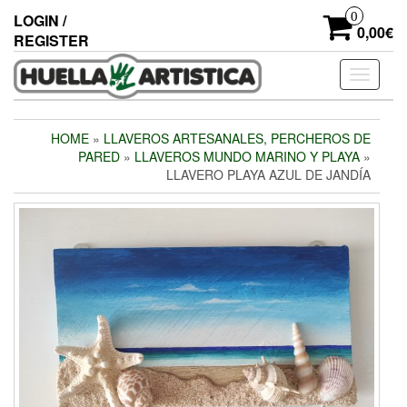
Skip
0
LOGIN /
to
0,00€
REGISTER
the
content
Toggle
navigati
HOME
»
LLAVEROS ARTESANALES, PERCHEROS DE
PARED
»
LLAVEROS MUNDO MARINO Y PLAYA
»
LLAVERO PLAYA AZUL DE JANDÍA