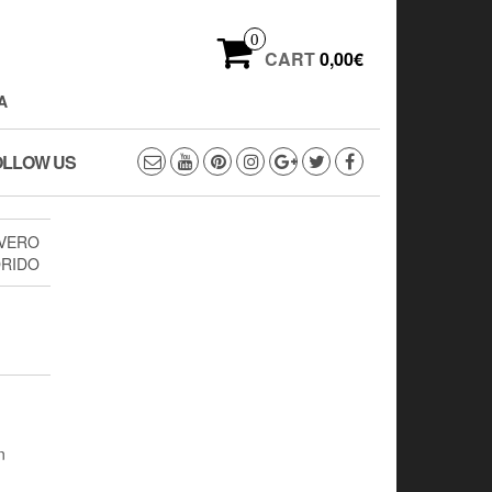
0
CART
0,00€
A
OLLOW US
AVERO
ORIDO
n