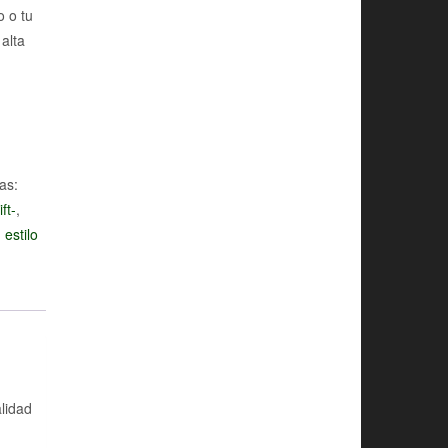
o o tu
alta
as:
ft-
,
estilo
alidad