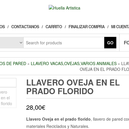
OS
CONTACTANOS
CARRITO
FINALIZAR COMPRA
MI CUENT
F
GO
OS DE PARED
»
LLAVERO VACAS,OVEJAS,VARIOS ANIMALES
» LL
OVEJA EN EL PRADO FL
LLAVERO OVEJA EN EL
PRADO FLORIDO
28,00
€
Llavero Oveja en el prado florido
, llavero de pared co
materiales Reciclados y Naturales.