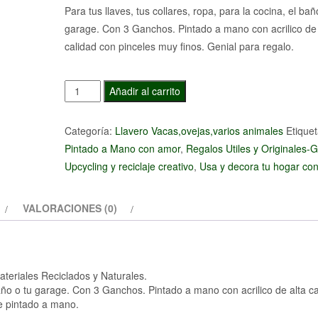
Para tus llaves, tus collares, ropa, para la cocina, el bañ
garage. Con 3 Ganchos. Pintado a mano con acrilico de 
calidad con pinceles muy finos. Genial para regalo.
Llavero
Añadir al carrito
Oveja
en
Categoría:
Llavero Vacas,ovejas,varios animales
Etiquet
el
Pintado a Mano con amor
,
Regalos Utiles y Originales-Gi
prado
Upcycling y reciclaje creativo
,
Usa y decora tu hogar con 
florido
cantidad
VALORACIONES (0)
ateriales Reciclados y Naturales.
 baño o tu garage. Con 3 Ganchos. Pintado a mano con acrilico de alta c
te pintado a mano.