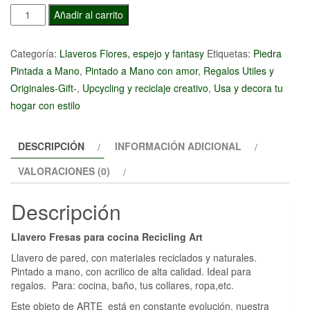
Llavero
Añadir al carrito
Fresas
para
Categoría:
Llaveros Flores, espejo y fantasy
Etiquetas:
Piedra
cocina
Pintada a Mano
,
Pintado a Mano con amor
,
Regalos Utiles y
Recicling
Originales-Gift-
,
Upcycling y reciclaje creativo
,
Usa y decora tu
Art
hogar con estilo
cantidad
DESCRIPCIÓN
INFORMACIÓN ADICIONAL
VALORACIONES (0)
Descripción
Llavero Fresas para cocina Recicling Art
Llavero de pared, con materiales reciclados y naturales.
Pintado a mano, con acrilico de alta calidad. Ideal para
regalos. Para: cocina, baño, tus collares, ropa,etc.
Este objeto de ARTE está en constante evolución, nuestra