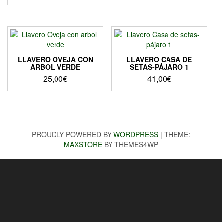
de
Este
precios:
producto
desde
tiene
40,00€
múltiples
hasta
variantes.
Las
45,00€
LLAVERO OVEJA CON
LLAVERO CASA DE
opciones
ARBOL VERDE
SETAS-PÁJARO 1
se
25,00
€
41,00
€
pueden
elegir
en
la
página
PROUDLY POWERED BY
WORDPRESS
|
THEME:
de
MAXSTORE
BY THEMES4WP
producto