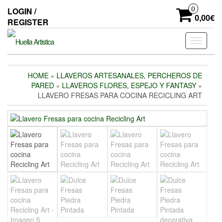
Skip
0
LOGIN /
to
0,00€
REGISTER
the
content
Toggle
navigati
HOME
»
LLAVEROS ARTESANALES, PERCHEROS DE
PARED
»
LLAVEROS FLORES, ESPEJO Y FANTASY
»
LLAVERO FRESAS PARA COCINA RECICLING ART