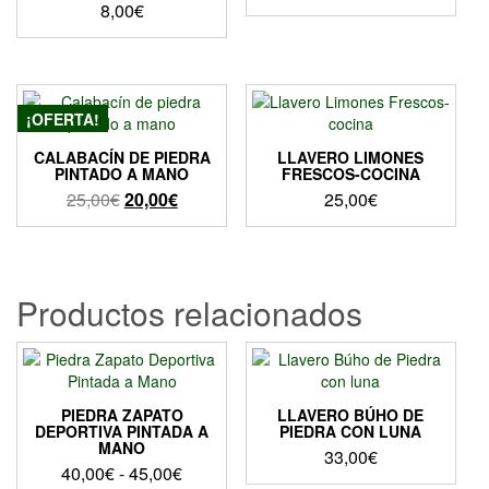
8,00
€
¡OFERTA!
CALABACÍN DE PIEDRA
LLAVERO LIMONES
PINTADO A MANO
FRESCOS-COCINA
El
El
25,00
€
20,00
€
25,00
€
precio
precio
original
actual
era:
es:
25,00€.
20,00€.
Productos relacionados
PIEDRA ZAPATO
LLAVERO BÚHO DE
DEPORTIVA PINTADA A
PIEDRA CON LUNA
MANO
33,00
€
Rango
40,00
€
-
45,00
€