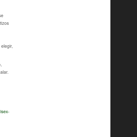
se
tizos
elegir,
,
alar.
isex-