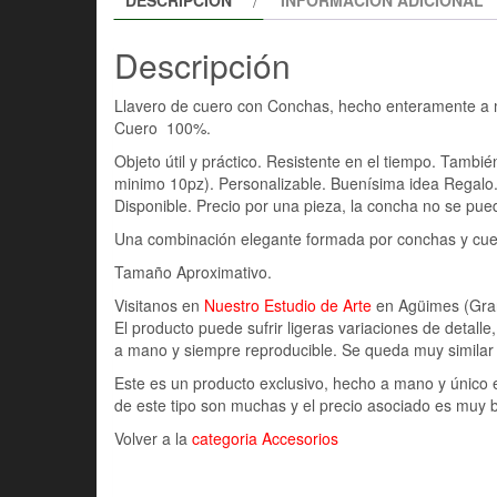
DESCRIPCIÓN
INFORMACIÓN ADICIONAL
Descripción
Llavero de cuero con Conchas, hecho enteramente a
Cuero 100%.
Objeto útil y práctico. Resistente en el tiempo. Tamb
minimo 10pz). Personalizable. Buenísima idea Regalo
Disponible. Precio por una pieza, la concha no se pued
Una combinación elegante formada por conchas y cuero
Tamaño Aproximativo.
Visitanos en
Nuestro Estudio de Arte
en Agüimes (Gran 
El producto puede sufrir ligeras variaciones de detall
a mano y siempre reproducible. Se queda muy similar a
Este es un producto exclusivo, hecho a mano y único 
de este tipo son muchas y el precio asociado es muy 
Volver a la
categoria Accesorios