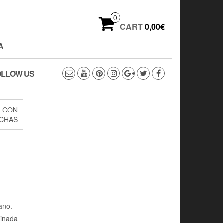
0
CART
0,00€
A
OLLOW US
O CON
CHAS
N
ano.
minada