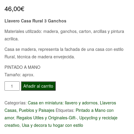
46,00
€
Llavero Casa Rural 3 Ganchos
Materiales utilizado: madera, ganchos, carton, arcillas y pintura
acrilica.
Casa se madera, representa la fachada de una casa con estilo
Rural, técnica de madera envejecida.
PINTADO A MANO
Tamaño: aprox.
Llavero
Añadir al carrito
Casa
Rural
Categorías:
Casa en miniatura: llavero y adornos
,
Llaveros
3
Casas, Pueblos y Paisajes
Etiquetas:
Pintado a Mano con
Ganchos
amor
,
Regalos Utiles y Originales-Gift-
,
Upcycling y reciclaje
cantidad
creativo
,
Usa y decora tu hogar con estilo