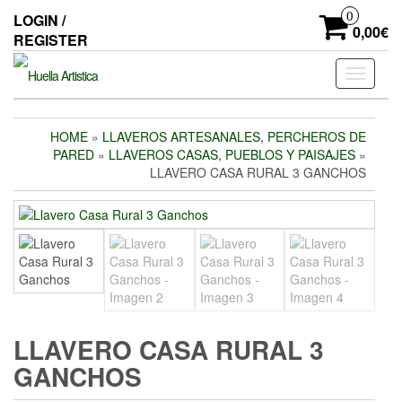
Skip
0
LOGIN /
to
0,00€
REGISTER
the
content
Toggle
navigati
HOME
»
LLAVEROS ARTESANALES, PERCHEROS DE
PARED
»
LLAVEROS CASAS, PUEBLOS Y PAISAJES
»
LLAVERO CASA RURAL 3 GANCHOS
LLAVERO CASA RURAL 3
GANCHOS