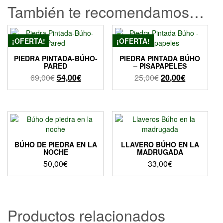
También te recomendamos…
¡OFERTA!
¡OFERTA!
PIEDRA PINTADA-BÚHO-
PIEDRA PINTADA BÚHO
PARED
– PISAPAPELES
El
El
El
El
69,00
€
54,00
€
25,00
€
20,00
€
precio
precio
precio
precio
original
actual
original
actual
era:
es:
era:
es:
69,00€.
54,00€.
25,00€.
20,00€.
BÚHO DE PIEDRA EN LA
LLAVERO BÚHO EN LA
NOCHE
MADRUGADA
50,00
€
33,00
€
Productos relacionados