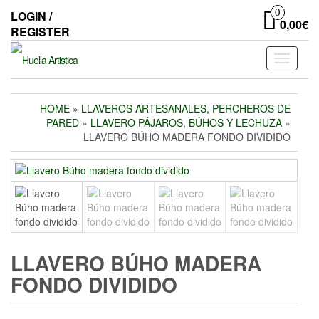
Skip
0
LOGIN /
to
0,00€
REGISTER
the
content
Toggle
navigati
HOME
»
LLAVEROS ARTESANALES, PERCHEROS DE
PARED
»
LLAVERO PÁJAROS, BÚHOS Y LECHUZA
»
LLAVERO BÚHO MADERA FONDO DIVIDIDO
LLAVERO BÚHO MADERA
FONDO DIVIDIDO