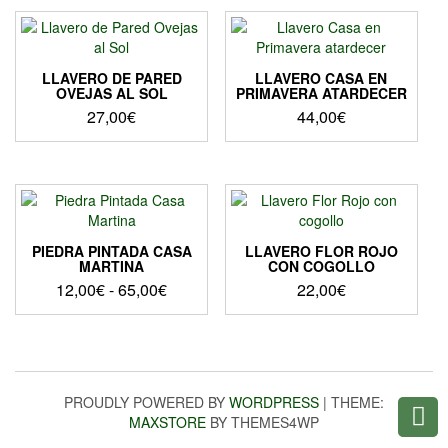
LLAVERO DE PARED
LLAVERO CASA EN
OVEJAS AL SOL
PRIMAVERA ATARDECER
27,00
€
44,00
€
PIEDRA PINTADA CASA
LLAVERO FLOR ROJO
MARTINA
CON COGOLLO
Rango
12,00
€
-
65,00
€
22,00
€
de
Este
precios:
producto
desde
tiene
12,00€
múltiples
hasta
variantes.
PROUDLY POWERED BY
WORDPRESS
|
THEME:
Las
65,00€
MAXSTORE
BY THEMES4WP
opciones