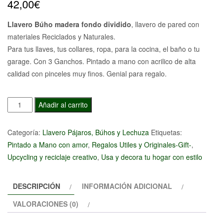
42,00
€
Llavero Búho madera fondo dividido
, llavero de pared con
materiales Reciclados y Naturales.
Para tus llaves, tus collares, ropa, para la cocina, el baño o tu
garage. Con 3 Ganchos. Pintado a mano con acrilico de alta
calidad con pinceles muy finos. Genial para regalo.
Llavero
Añadir al carrito
Búho
madera
Categoría:
Llavero Pájaros, Búhos y Lechuza
Etiquetas:
fondo
Pintado a Mano con amor
,
Regalos Utiles y Originales-Gift-
,
dividido
Upcycling y reciclaje creativo
,
Usa y decora tu hogar con estilo
cantidad
DESCRIPCIÓN
INFORMACIÓN ADICIONAL
VALORACIONES (0)