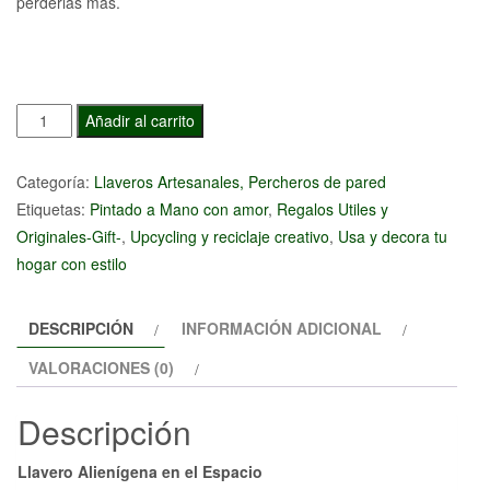
perderlas más.
Llavero
Añadir al carrito
Alienígena
en
Categoría:
Llaveros Artesanales, Percheros de pared
el
Etiquetas:
Pintado a Mano con amor
,
Regalos Utiles y
Espacio
Originales-Gift-
,
Upcycling y reciclaje creativo
,
Usa y decora tu
cantidad
hogar con estilo
DESCRIPCIÓN
INFORMACIÓN ADICIONAL
VALORACIONES (0)
Descripción
Llavero Alienígena en el Espacio