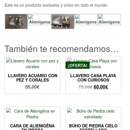
Este es un producto exclusivo y único en todo el mundo.
También te recomendamos…
¡OFERTA!
LLAVERO ACUARIO CON
LLAVERO CASA PLAYA
PEZ Y CORALES
CON CURIOSOS
El
El
55,00
€
75,00
€
60,00
€
precio
precio
original
actual
era:
es:
75,00€.
60,00€.
CARA DE ALIENIGĔNA
BÚHO DE PIEDRA CIELO