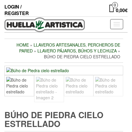
Skip
0
LOGIN /
to
0,00€
REGISTER
the
content
Toggle
navigati
HOME
»
LLAVEROS ARTESANALES, PERCHEROS DE
PARED
»
LLAVERO PÁJAROS, BÚHOS Y LECHUZA
»
BÚHO DE PIEDRA CIELO ESTRELLADO
BÚHO DE PIEDRA CIELO
ESTRELLADO