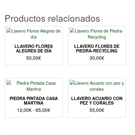
Productos relacionados
LLAVERO FLORES
LLAVERO FLORES DE
ALEGRES DE DÍA
PIEDRA-RECYCLING
50,00
€
30,00
€
PIEDRA PINTADA CASA
LLAVERO ACUARIO CON
MARTINA
PEZ Y CORALES
Rango
12,00
€
-
65,00
€
55,00
€
de
Este
precios:
producto
desde
tiene