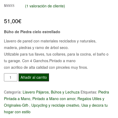
(
1
valoración de cliente)
Valorado con
1
5.00
de 5 en
51,00
€
base a
valoración
de un cliente
Búho de Piedra cielo estrellado
Llavero de pared con materiales reciclados y naturales,
madera, piedras y ramo de árbol seco.
Utilizable para tus llaves, tus collares, para la cocina, el baño o
tu garage. Con 4 Ganchos.Pintado a mano
con acrilico de alta calidad con pinceles muy finos.
Búho
Añadir al carrito
de
Piedra
Categoría:
Llavero Pájaros, Búhos y Lechuza
Etiquetas:
Piedra
cielo
Pintada a Mano
,
Pintado a Mano con amor
,
Regalos Utiles y
estrellado
Originales-Gift-
,
Upcycling y reciclaje creativo
,
Usa y decora tu
cantidad
hogar con estilo