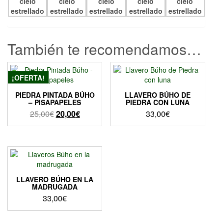
También te recomendamos…
¡OFERTA!
PIEDRA PINTADA BÚHO
LLAVERO BÚHO DE
– PISAPAPELES
PIEDRA CON LUNA
El
El
25,00
€
20,00
€
33,00
€
precio
precio
original
actual
era:
es:
25,00€.
20,00€.
LLAVERO BÚHO EN LA
MADRUGADA
33,00
€