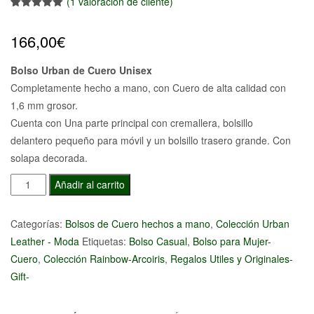
(
1
valoración de cliente)
Valorado
1
con
5.00
de
166,00
€
5 en base
a
valoración
de un
cliente
Bolso Urban de Cuero Unisex
Completamente hecho a mano, con Cuero de alta calidad con
1,6 mm grosor.
Cuenta con Una parte principal con cremallera, bolsillo
delantero pequeño para móvil y un bolsillo trasero grande. Con
solapa decorada.
Bolso
Añadir al carrito
Urban
de
Categorías:
Bolsos de Cuero hechos a mano
,
Colección Urban
Cuero
Leather - Moda
Etiquetas:
Bolso Casual
,
Bolso para Mujer-
Unisex
Cuero
,
Colección Rainbow-Arcoiris
,
Regalos Utiles y Originales-
cantidad
Gift-