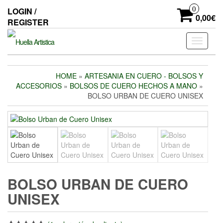
Skip
0
LOGIN /
to
0,00€
REGISTER
the
content
Toggle
navigati
HOME
»
ARTESANIA EN CUERO - BOLSOS Y
ACCESORIOS
»
BOLSOS DE CUERO HECHOS A MANO
»
BOLSO URBAN DE CUERO UNISEX
BOLSO URBAN DE CUERO
UNISEX