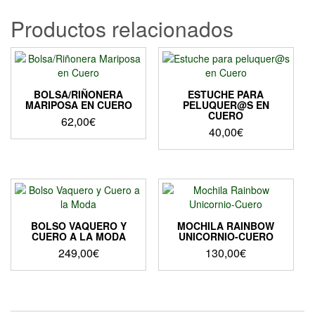
página
de
Productos relacionados
producto
BOLSA/RIÑONERA
ESTUCHE PARA
MARIPOSA EN CUERO
PELUQUER@S EN
CUERO
62,00
€
40,00
€
Este
Este
producto
producto
tiene
tiene
múltiples
múltiples
variantes.
variantes.
Las
Las
opciones
BOLSO VAQUERO Y
MOCHILA RAINBOW
opciones
CUERO A LA MODA
UNICORNIO-CUERO
se
se
249,00
€
130,00
€
pueden
pueden
elegir
elegir
en
en
la
la
página