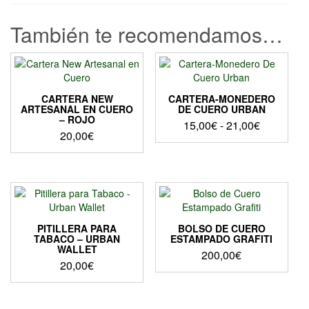
También te recomendamos…
CARTERA NEW
CARTERA-MONEDERO
ARTESANAL EN CUERO
DE CUERO URBAN
– ROJO
Rango
15,00
€
-
21,00
€
20,00
€
de
Este
precios:
producto
desde
tiene
15,00€
múltiples
hasta
variantes.
Las
21,00€
opciones
PITILLERA PARA
BOLSO DE CUERO
TABACO – URBAN
ESTAMPADO GRAFITI
se
WALLET
200,00
€
pueden
20,00
€
elegir
en
la