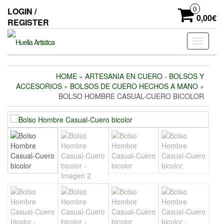
Skip
0
LOGIN /
to
0,00€
REGISTER
the
content
Toggle
navigati
HOME
»
ARTESANIA EN CUERO - BOLSOS Y
ACCESORIOS
»
BOLSOS DE CUERO HECHOS A MANO
»
BOLSO HOMBRE CASUAL-CUERO BICOLOR