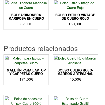
múltiples
variantes.
Las
BOLSA/RIÑONERA
BOLSO ESTILO VINTAGE
opciones
MARIPOSA EN CUERO
DE CUERO ROJO
se
62,00
€
150,00
€
pueden
Este
elegir
producto
en
tiene
la
múltiples
Productos relacionados
página
variantes.
de
Las
producto
opciones
se
pueden
MALETÍN PARA LAPTOP
BOLSO CUERO ROJO-
elegir
Y CARPETAS-CUERO
MARRÓN ARTESANAL
en
171,00
€
45,00
€
la
Este
página
producto
de
tiene
producto
múltiples
variantes.