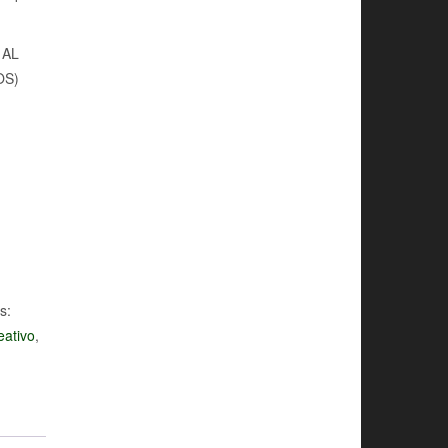
 AL
OS)
s:
eativo
,