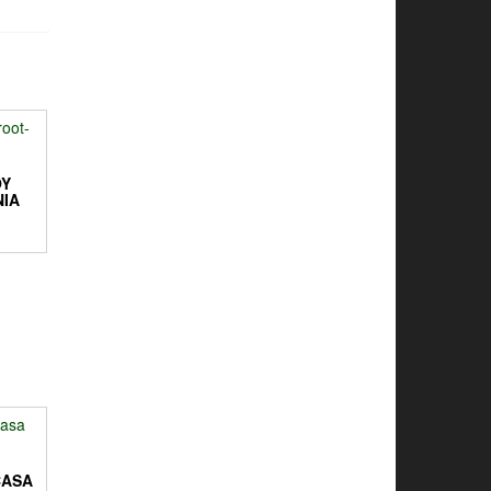
OY
NIA
CASA