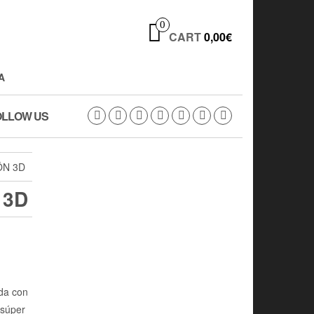
0
CART
0,00€
A
OLLOW US
ÓN 3D
 3D
da con
 súper