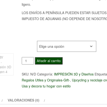
ligero.
LOS ENVÍOS A PENÍNSULA PUEDEN ESTAR SUJETOS
IMPUESTO DE ADUANAS (NO DEPENDE DE NOSOTR
TIPO
BEBY
Añadir al carrito
YODA
-
SKU:
N/D
Categoría:
IMPRESIÓN 3D y Diseños
Etiqueta
Impresión
Regalos Utiles y Originales-Gift-
,
Upcycling y reciclaje cr
3D
Usa y decora tu hogar con estilo
cantidad
VALORACIONES (0)