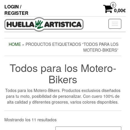
Skip
0
LOGIN /
to
0,00€
REGISTER
the
content
Toggle
navigati
HOME
» PRODUCTOS ETIQUETADOS “TODOS PARA LOS
MOTERO-BIKERS”
Todos para los Motero-
Bikers
Todos para los Motero-Bikers. Productos exclusivos diseñados
para tu moto, posibilidad de personalizar. Con cuero 100% de
alta calidad y diferentes grosores, varios colores disponibles.
Mostrando los 11 resultados