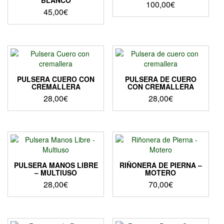
se
100,00
€
45,00
€
pueden
Este
elegir
producto
en
tiene
la
múltiples
página
variantes.
de
Las
producto
opciones
PULSERA CUERO CON
PULSERA DE CUERO
CREMALLERA
CON CREMALLERA
se
28,00
€
28,00
€
pueden
elegir
en
la
página
de
producto
PULSERA MANOS LIBRE
RIÑONERA DE PIERNA –
– MULTIUSO
MOTERO
28,00
€
70,00
€
Este
producto
tiene