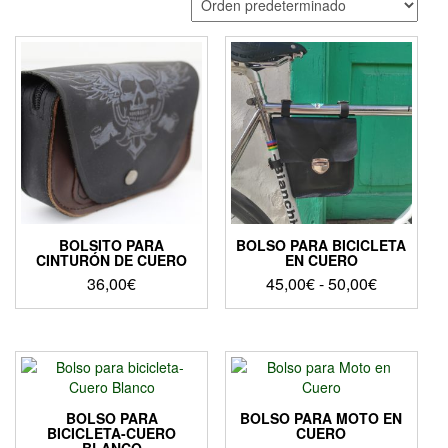
BOLSITO PARA
BOLSO PARA BICICLETA
CINTURÓN DE CUERO
EN CUERO
Rango
36,00
€
45,00
€
-
50,00
€
de
Este
precios:
producto
desde
tiene
45,00€
múltiples
hasta
variantes.
Las
50,00€
BOLSO PARA
BOLSO PARA MOTO EN
opciones
BICICLETA-CUERO
CUERO
BLANCO