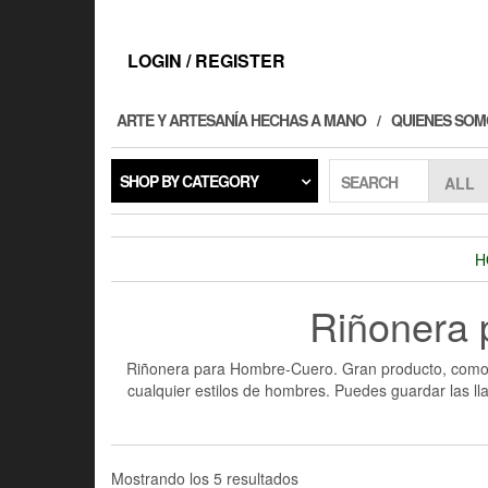
Skip
to
the
LOGIN / REGISTER
content
ARTE Y ARTESANÍA HECHAS A MANO
QUIENES SOM
SHOP BY CATEGORY
SEARCH
H
Riñonera
Riñonera para Hombre-Cuero. Gran producto, comod
cualquier estilos de hombres. Puedes guardar las lla
Mostrando los 5 resultados