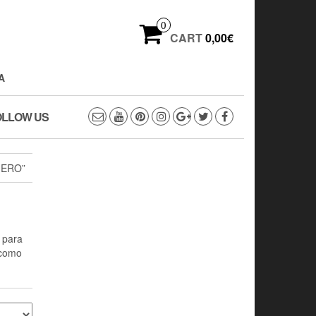
0
CART
0,00€
A
OLLOW US
UERO”
 para
 como