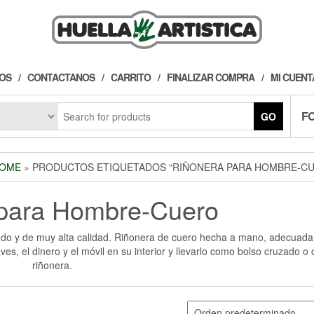
OS
CONTACTANOS
CARRITO
FINALIZAR COMPRA
MI CUENT
F
GO
OME
» PRODUCTOS ETIQUETADOS “RIÑONERA PARA HOMBRE-C
 para Hombre-Cuero
o y de muy alta calidad. Riñonera de cuero hecha a mano, adecuada
ves, el dinero y el móvil en su interior y llevarlo como bolso cruzado o
riñonera.