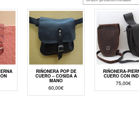
IERNA
RIÑONERA POP DE
RIÑONERA-PIER
RON
CUERO – COSIDA A
CUERO CON IND
MANO
75,00
€
60,00
€
Este
Este
product
producto
tiene
tiene
múltiple
múltiples
variante
variantes.
Las
Las
opcione
opciones
se