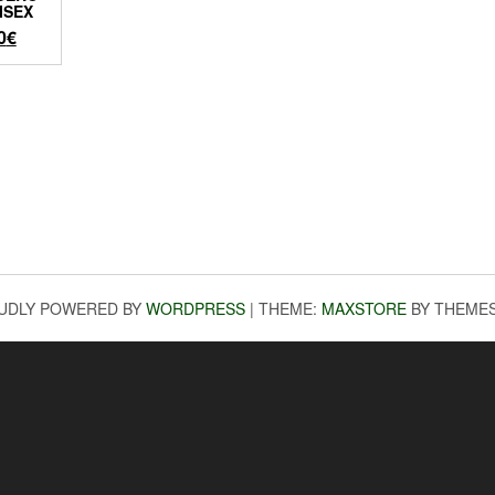
ISEX
El
0
€
io
precio
nal
actual
es:
0€.
21,00€.
UDLY POWERED BY
WORDPRESS
|
THEME:
MAXSTORE
BY THEME