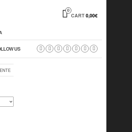
0
CART
0,00€
A
OLLOW US
IENTE