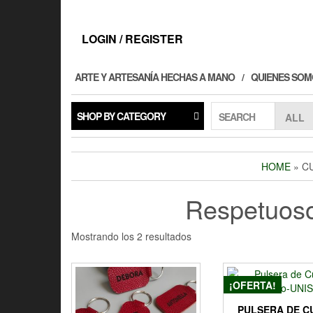
Skip
to
the
LOGIN / REGISTER
content
ARTE Y ARTESANÍA HECHAS A MANO
QUIENES SOM
SHOP BY CATEGORY
SEARCH
HOME
» C
Respetuoso
Mostrando los 2 resultados
¡OFERTA!
PULSERA DE C