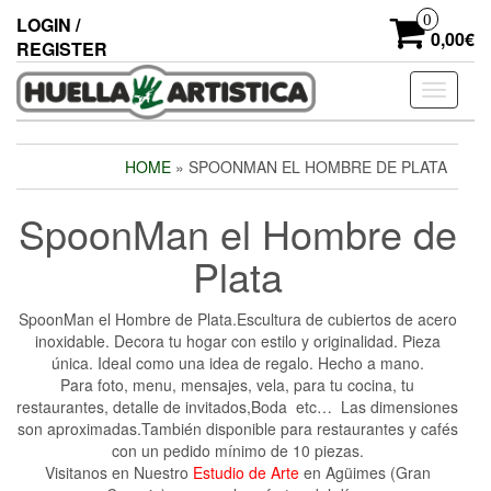
Skip
0
LOGIN /
to
0,00€
REGISTER
the
content
Toggle
navigati
HOME
» SPOONMAN EL HOMBRE DE PLATA
SpoonMan el Hombre de
Plata
SpoonMan el Hombre de Plata.Escultura de cubiertos de acero
inoxidable. Decora tu hogar con estilo y originalidad. Pieza
única. Ideal como una idea de regalo. Hecho a mano.
Para foto, menu, mensajes, vela, para tu cocina, tu
restaurantes, detalle de invitados,Boda etc… Las dimensiones
son aproximadas.También disponible para restaurantes y cafés
con un pedido mínimo de 10 piezas.
Visitanos en Nuestro
Estudio de Arte
en Agüimes (Gran