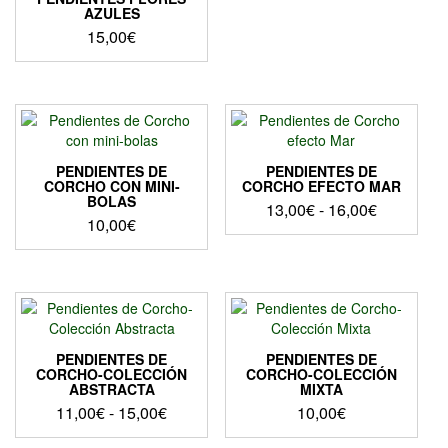
AZULES
producto
producto
15,00
€
Este
producto
tiene
múltiples
variantes.
Las
PENDIENTES DE
PENDIENTES DE
opciones
CORCHO CON MINI-
CORCHO EFECTO MAR
BOLAS
se
Rango
13,00
€
-
16,00
€
10,00
€
pueden
de
Este
elegir
precios:
Este
producto
en
producto
desde
tiene
la
tiene
13,00€
múltiples
página
múltiples
hasta
variantes.
de
variantes.
Las
16,00€
producto
Las
opciones
PENDIENTES DE
PENDIENTES DE
opciones
CORCHO-COLECCIÓN
CORCHO-COLECCIÓN
se
ABSTRACTA
MIXTA
se
pueden
Rango
11,00
€
-
15,00
€
10,00
€
pueden
elegir
de
elegir
en
Este