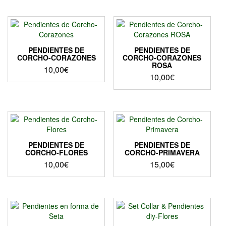
en
precios:
la
producto
la
desde
página
tiene
página
11,00€
de
múltiples
de
producto
hasta
variantes.
producto
Las
15,00€
PENDIENTES DE
PENDIENTES DE
opciones
CORCHO-CORAZONES
CORCHO-CORAZONES
ROSA
se
10,00
€
10,00
€
pueden
elegir
en
la
página
de
producto
PENDIENTES DE
PENDIENTES DE
CORCHO-FLORES
CORCHO-PRIMAVERA
10,00
€
15,00
€