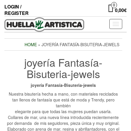
Skip
0
LOGIN /
to
0,00€
REGISTER
the
content
Toggle
navigati
HOME
» JOYERÍA FANTASÍA-BISUTERIA-JEWELS
joyería Fantasía-
Bisuteria-jewels
joyería Fantasía-Bisuteria-jewels
Nuestra bisutería hecha a mano, con materiales reciclados
tan llenos de fantasía que está de moda y Trendy, pero
también
elegante para que todas las mujeres puedan usarla.
Collares de mar, una nueva línea introducida recientemente
por demanda de mis seguidores, pieza única y muy original.
Elaborado con arena de mar, resina y abrillantadores, con el