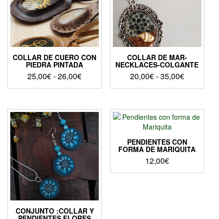
COLLAR DE CUERO CON
COLLAR DE MAR-
PIEDRA PINTADA
NECKLACES-COLGANTE
Rango
Rango
25,00
€
-
26,00
€
20,00
€
-
35,00
€
de
de
Este
Este
precios:
precios:
producto
producto
desde
desde
tiene
tiene
25,00€
20,00€
múltiples
múltiples
hasta
hasta
variantes.
variantes.
Las
Las
26,00€
35,00€
PENDIENTES CON
opciones
opciones
FORMA DE MARIQUITA
se
se
12,00
€
pueden
pueden
elegir
elegir
en
en
la
la
página
página
CONJUNTO :COLLAR Y
de
de
PENDIENTES FLORES