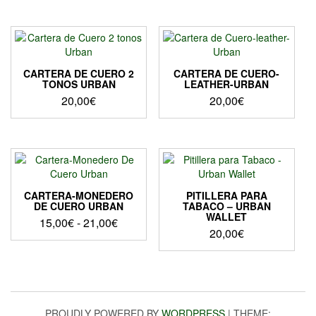
CARTERA DE CUERO 2
CARTERA DE CUERO-
TONOS URBAN
LEATHER-URBAN
20,00
€
20,00
€
CARTERA-MONEDERO
PITILLERA PARA
DE CUERO URBAN
TABACO – URBAN
WALLET
Rango
15,00
€
-
21,00
€
20,00
€
de
Este
precios:
producto
desde
tiene
15,00€
múltiples
hasta
variantes.
PROUDLY POWERED BY
WORDPRESS
|
THEME:
Las
21,00€