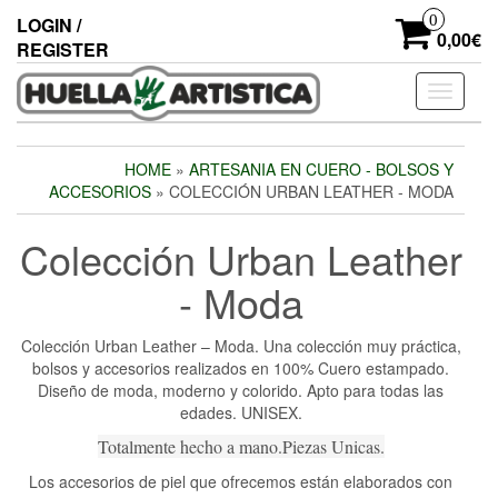
Skip
0
LOGIN /
to
0,00€
REGISTER
the
content
Toggle
navigati
HOME
»
ARTESANIA EN CUERO - BOLSOS Y
ACCESORIOS
» COLECCIÓN URBAN LEATHER - MODA
Colección Urban Leather
- Moda
Colección Urban Leather – Moda. Una colección muy práctica,
bolsos y accesorios realizados en 100% Cuero estampado.
Diseño de moda, moderno y colorido. Apto para todas las
edades. UNISEX.
Totalmente hecho a mano.Piezas Unicas.
Los accesorios de piel que ofrecemos están elaborados con