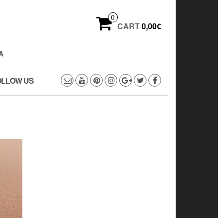
0
CART
0,00€
A
OLLOW US