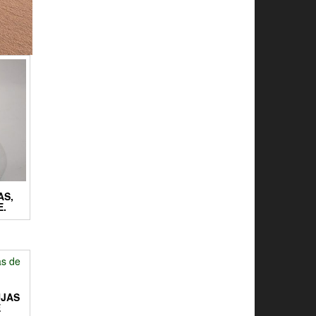
AS,
E.
UJAS
E