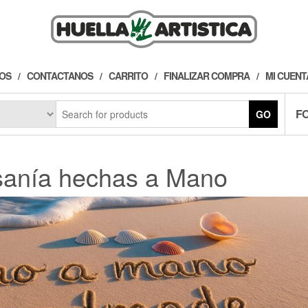
OS
CONTACTANOS
CARRITO
FINALIZAR COMPRA
MI CUENT
F
GO
esanía hechas a Mano